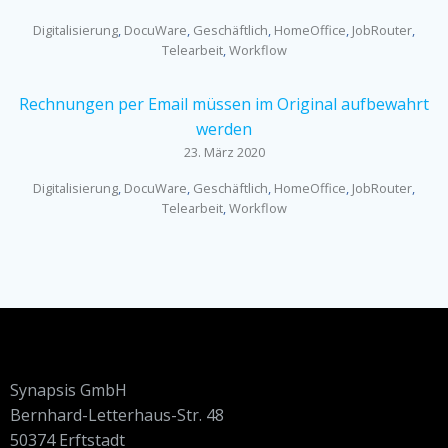
Digitalisierung
,
DocuWare
,
Geschäftlich
,
HomeOffice
,
JobRouter
,
Telearbeit
,
Workflow
Rechnungen per Email müssen im Original aufbewahrt
werden
23. März 2020
Digitalisierung
,
DocuWare
,
Geschäftlich
,
HomeOffice
,
JobRouter
,
Telearbeit
,
Workflow
Synapsis GmbH
Bernhard-Letterhaus-Str. 48
50374 Erftstadt