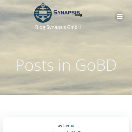
Zum
Inhalt
springen
Blog Synapsis GmbH
Posts in GoBD
by
bernd