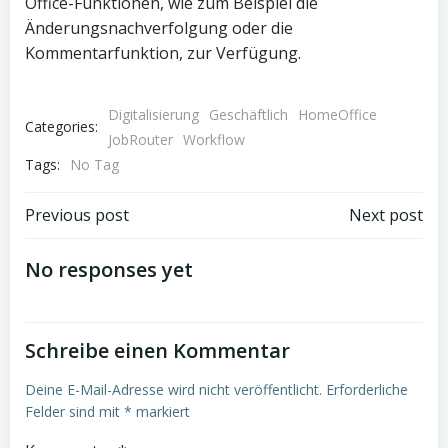
Office-Funktionen, wie zum Beispiel die
Änderungsnachverfolgung oder die
Kommentarfunktion, zur Verfügung.
Digitalisierung
Geschäftlich
HomeOffice
Categories:
JobRouter
Workflow
Tags:
No Tag
Beitrags-
Beitrags-
Previous post
Next post
Navigation
Navigation
No responses yet
Schreibe einen Kommentar
Deine E-Mail-Adresse wird nicht veröffentlicht.
Erforderliche
Felder sind mit
*
markiert