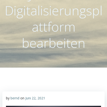
Digitalisierungspl
attform
bearbeiten
by
bernd
on
Juni 22, 2021