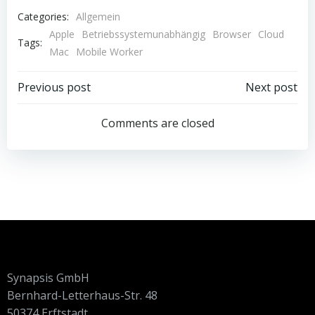
Categories:
Allgemein
Apple
Betriebssystemunabhängig
Browser
Cloud
Tags:
Mac
Mobile Worker
Beitrags-
Beitrags-
Previous post
Next post
Navigation
Navigation
Comments are closed
Synapsis GmbH
Bernhard-Letterhaus-Str. 48
50374 Erftstadt